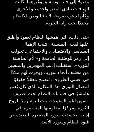
وصولًا إلى حلب ودمشق وغيرهما. كانت 
الهتافات تنادي المدن واحدة تلو الأخرى، 
وكأنها دعوة صريحة لأبناء الوطن للالتحام 
مجددًا تحت راية الحرية.
حتى إدلب، التي همشها النظام لعقود وأطلق 
عليها لقب «المنسية» نتيجة الإهمال 
السياسي والاقتصادي والاجتماعي، تحولت 
إلى رمز للوطنية الجامعة و«الأم الحاضنة 
للثورة». استقبلت إدلب المهجرين والمنفيين 
من مختلف أنحاء سوريا، ووفرت لهم ملاذًا 
في أقسى الظروف، لتصبح معقلًا حقيقيًا 
للنضال الثوري. هذا المكان، الذي كان يُعتبر 
هامشيًا في حسابات النظام تحت تصنيف 
«سوريا غير المفيدة»، بات اليوم رمزًا لروح 
الثورة ومركزًا لمقاومتها المستمرة. في 
إدلب، تجسدت سوريا المصغرة، البعيدة عن 
قيود النظام وسوريا الأسد.