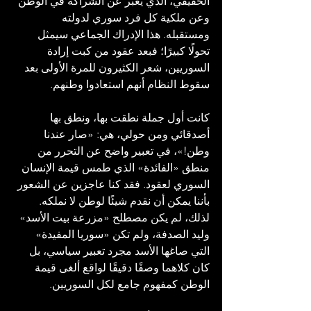
الحقيقي، الذي يعبر عن الشراكة في الوطن 
وعن ملكية كل فرد سوري لدولته 
ومستقبله. هذا الإدراك الجماعي سيمثل 
تحولًا كبيرًا؛ فبعد عقود من كبت إرادة 
السوريين، شعر الكثيرون للمرة الأولى بعد 
سقوط النظام أنهم استعادوا وطنهم.
كانت أول جملة نطقت بها، ونطق بها 
أصدقائي ومن حولي، هي: «صار عندنا 
وطن!»، في تعبير واضح عن التحرر من 
منطق «الفائدة» الذي طمس قيمة الإنسان 
السوري لعقود. فقد كنا عاجزين عن الشعور 
بأننا يمكن أن نقدم شيئًا لوطن لا نملكه. 
لذلك، لم يكن مصطلح «مزرعة بيت الأسد» 
وليد الصدفة، ولم تكن «سوريا المفيدة» 
التي صاغها الأسد مجرد تعبير سياسي، بل 
كان كلاهما وصفًا دقيقًا لواقع ألغى قيمة 
الوطن كمفهوم جامع لكل السوريين.