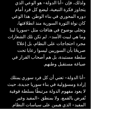
ولذلك، فإن «أنا الدولة» هو الوعي الذي 
يتجاوز فكرة التبعية، ليضع كل فرد أمام 
دوره المحوري في بناء الوطن. هذا الوعي 
كان نواة الثورة السورية منذ انطلاقتها، 
وتجلى بوضوح في هتافات مثل «سوريا لينا 
وما هي لبيت الأسد». لم تكن تلك الشعارات 
مجرد احتجاجات على النظام، بل إعلانًا 
صريحًا بأن السوريين ليسوا رعايا تحت 
سلطة مستبدة، بل هم أصحاب القرار في 
صياغة مستقبل وطنهم.
«أنا الدولة» تعني أن كل فرد سوري يمتلك 
إرادة ومسؤولية في بناء سوريا جديدة، حيث 
لا يعود مفهوم الدولة مرتبطًا بسلطة فوقية 
تُفرض بالقمع، ولا بمنطق «المفيد وغير 
المفيد» الذي هيمن على سياسات النظام. 
هذا التحول في الوعي يعكس الرغبة في 
استعادة الدولة كفضاء مشترك للجميع، تُبنى 
على الحقوق والواجبات المتبادلة، وليس 