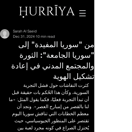
Sarah Al Saeid
Dec 31, 2024
10 min read
من "سوریا المفیدة" إلى
"سوریا الجامعة": الثورة
والمجتمع المدني في إعادة
تشكیل الھویة
كثرت النقاشات حول فشل التجربة 
السورية، وكأن هذا الحُكم بات حقيقة قبل 
أن تبدأ التجربة فعليًا، فكما يقول المثل: «ما 
لنا بالقصر من إمبارح العصر». ونجد أن 
معظم الخطابات التي تناقش سوريا اليوم 
تقتصر على المنظور الجيوسياسي، حيث 
يُختزل الصراع في كونه مجرد لعبة بين 