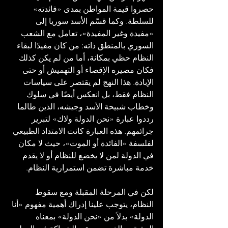
حصروا قيمة المواطن بمدى «فائدته» 
للسلطة. وكما قسّم الأسد سوريا إلى 
«مفيدة وغير المفيدة»، تعامل مع الشعب 
السوري بالمنطق ذاته: من كان مفيدًا لبقاء 
النظام حظي بمكانة، أما من لم يكن كذلك 
فكان مصيره الإقصاء أو التهميش أو حتى 
الإبادة. هذا النهج لم يقتصر على سياسات 
النظام فقط، بل انعكس أيضًا في سلوك 
وخطاب شبيحة الأسد وجيشه، الذين طالما 
رددوا عبارة «نحن الدولة ولاك» لتبرير 
جرائمهم. هذه العبارة كانت الامتداد الطبيعي 
لفلسفة «الفائدة أو الموت»، حيث لا مكان 
في الدولة لمن لا يخضع للنظام أو لا يقدم 
خدمة مباشرة تضمن استمرارية النظام.
لكن في المرحلة المقبلة ومع سقوط 
النظام، يتوجب علينا إدراك أهمية مفهوم «أنا 
الدولة» بدلاً من «نحن الدولة» بمعناه 