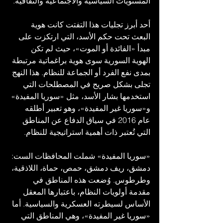
المستويات السياسية والاجتماعية والثقافية.
أحد أبرز تجليات هذا التفتت كانت هوية 
البعث تحت حكم الأسد، التي ارتكزت على 
مبدأ «الفائدة أو الموت»، حيث لم تكن 
الهوية السورية سوى هوية براغماتية مرتبطة 
بمدى نفع الفرد أو الجماعة للنظام. هذا النهج 
تجلى بشكل صريح في المصطلحات التي 
استخدمها بشار الأسد، مثل «سوريا المفيدة» 
و«سوريا غير المفيدة»، وهو تعبير أطلقه 
عام 2016 في سياق الدفاع عن المناطق 
التي تُعتبر ذات أهمية استراتيجية للنظام.
«سوريا المفيدة» شملت المحافظات الست: 
دمشق، ريف دمشق، حمص، حماة، اللاذقية، 
وطرطوس. وُضعت هذه المناطق في 
مقدمة أولويات النظام، باعتبارها المعقل 
الأساس لسيطرته العسكرية والسياسية. أما 
«سوريا غير المفيدة»، وهي المناطق التي 