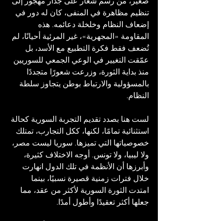
صغير، من رسم شعار على جدار مهجور إلى 
تنظيم مظاهرة في المنفى، كان له دور في 
إضعاف النظام وخلخلة دعائمه. هذه 
المقاومة «المجهرية»، غير المرئية أحيانًا، لم 
تُضعف فقط فكرة التطبيع مع الأسد، بل 
عمّقت التغيير في الوعي الجمعي للسوريين 
منذ بداية الثورة، وزرعت شعورًا متجددًا 
بالمسؤولية والارتباط بوطن يتجاوز سلطة 
النظام.
لست هنا بصدد تقديم التجربة السورية كحالة 
استثنائية تمامًا، لكنها، ككل التجارب، تمتلك 
خصوصياتها التي تميزها. سوريا ليست مصر، 
ولا ليبيا، ولا تونس. أوجه الاختلاف كثيرة، 
وأبرزها أن الأنظمة في تلك الدول انهارت 
خلال فترات زمنية قصيرة نسبيًا، بينما 
امتدت الثورة السورية لأكثر من عقد، مما 
جعلها أكثر تعقيدًا وأطول أمدًا.