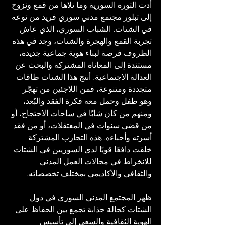
أدت الثورة السورية وما تلاها من قمع ونزوح 
إلى تبلور مجتمع مدني سوري فريد من نوعه 
في الشتات. الشباب السوري، الذي عاش 
تجربة القمع والهجرة والشتات، وجد في هذه 
الظروف فرصة لبناء هوية جماعية جديدة، 
مستندة إلى المعاناة المشتركة والبحث عن 
العدالة الاجتماعية. أنتج هذا الشتات طاقات 
متجددة ومتنوعة، فمن اللاجئين من تهجّر 
وهو طفل وحمل معه فكرة الفقد والبُعد، 
ومنهم من كان شابًا في ساحات الاحتجاج، أو 
من قضى سنوات في المعتقلات، أو من فقد 
أسرته وأحباءه. هذه التجارب المشتركة 
خلقت دافعًا قويًا لدى السوريين في الشتات 
للانخراط في مجالات العمل المدني 
والثقافي والأكاديمي بمختلف تخصصاته.
ظهر المجتمع المدني السوري في دول 
الشتات كحالة جذابة تجمع بين الحفاظ على 
الهوية الثقافية والسعي إلى تأسيس 