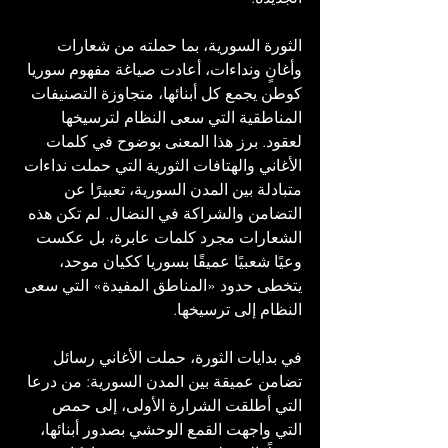
الثورة السورية، بما حملته من شعارات 
وأغانٍ ونداءات، أعادت صياغة مفهوم سوريا 
كوطن يجمع كل أبنائها، متجاوزة التصنيفات 
المناطقية التي سعى النظام لترسيخها 
لعقود. برز هذا المعنى بوضوح في كلمات 
الأغاني والهتافات الثورية التي حملت نداءات 
متبادلة بين المدن السورية، تعبيرًا عن 
التضامن والشراكة في النضال. لم تكن هذه 
الشعارات مجرد كلمات عابرة، بل عكست 
وعيًا شعبيًا عميقًا بسوريا ككيان موحد، 
يتخطى حدود «المناطق المفيدة» التي سعى 
النظام إلى ترسيخها.
في بدايات الثورة، حملت الأغاني رسائل 
تضامن عميقة بين المدن السورية: من درعا 
التي أطلقت الشرارة الأولى، إلى حمص 
التي واجهت القمع الوحشي بصدور أبنائها، 