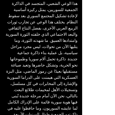
هذا الوعي الشعبي، المتجسد في الذاكرة 
الجمعية للسوريين، يمثل ركيزة أساسية 
لإعادة تشكيل المجتمع السوري بعد سقوط 
النظام. يختلف هذا الوعي عن تجارب ثورات 
الربيع العربي الأخرى، بفضل النتاج الثقافي 
والبعد الاجتماعي الذي خلفته الثورة السورية 
وامتدادها العميق. ما شهدته الثورة، وما 
يتليها الآن من تحولات، ليس مجرد مراحل 
سياسية، بل عملية بناء ذاكرة جماعية 
جديدة. ذاكرة تحمل آلام سوريا وطموحاتها 
نحو الحرية، وتشكل حاضرها وتعيد صياغة 
مستقبلها بعيدًا عن رموز الماضي، مثل البزة 
العسكرية التي هيمنت على الدراما السورية 
والإشارة إلى المخابرات في كل مسلسل، 
وتسجيلات الأهل لمخيمات طلائع البعث. 
بالتالي، نحن الآن أمام مرحلة جديدة تُبنى 
فيها هوية سورية قائمة على الإدراك الكامل 
لما عايشه السوريون، وما حافظوا عليه في 
ذاكرتهم الجمعية طوال السنوات الأربعة 